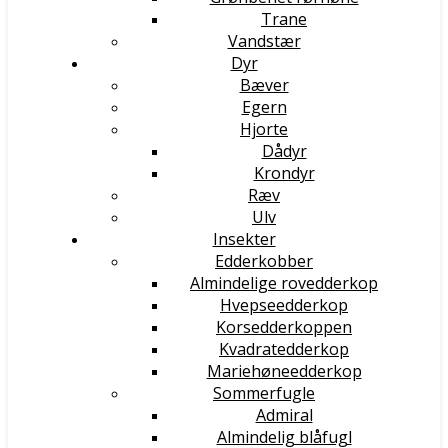
Trane
Vandstær
Dyr
Bæver
Egern
Hjorte
Dådyr
Krondyr
Ræv
Ulv
Insekter
Edderkobber
Almindelige rovedderkop
Hvepseedderkop
Korsedderkoppen
Kvadratedderkop
Mariehøneedderkop
Sommerfugle
Admiral
Almindelig blåfugl