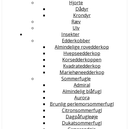
Hjorte
Dådyr
Krondyr
Ræv
Ulv
Insekter
Edderkobber
Almindelige rovedderkop
Hvepseedderkop
Korsedderkoppen
Kvadratedderkop
Mariehøneedderkop
Sommerfugle
Admiral
Almindelig blåfugl
Aurora
Brunlig perlemorsommerfugl
Citronsommerfugl
Dagpåfugleøje
Dukatsommerfugl