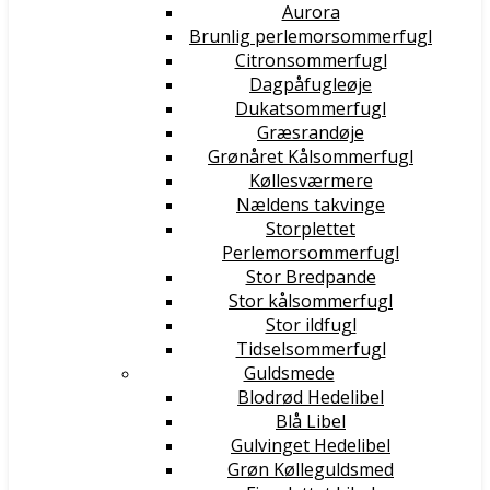
Aurora
Brunlig perlemorsommerfugl
Citronsommerfugl
Dagpåfugleøje
Dukatsommerfugl
Græsrandøje
Grønåret Kålsommerfugl
Køllesværmere
Nældens takvinge
Storplettet
Perlemorsommerfugl
Stor Bredpande
Stor kålsommerfugl
Stor ildfugl
Tidselsommerfugl
Guldsmede
Blodrød Hedelibel
Blå Libel
Gulvinget Hedelibel
Grøn Kølleguldsmed