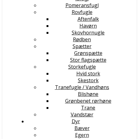
Pomeransfugl
Rovfugle
Aftenfalk
Havørn
Skovhornugle
Rødben
Spætter
Grønspætte
Stor flagspætte
Storkefugle
Hvid stork
Skestork
Tranefugle / Vandhøns
Blishøne
Grønbenet rørhøne
Trane
Vandstær
Dyr
Bæver
Egern