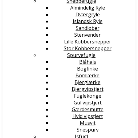
Sneppefugle
Almindelig Ryle
Dværgryle
Islandsk Ryle
Sandløber
Stenvender
Lille Kobbersnepper
Stor Kobbersnepper
Spurvefugle
Blåhals
Bogfinke
Bomlærke
Bjerglærke
Bjergvipstjert
Fuglekonge
Gul vipstjert
Gærdesmutte
Hvid vipstjert
Musvit
Snespurv
Isfugl