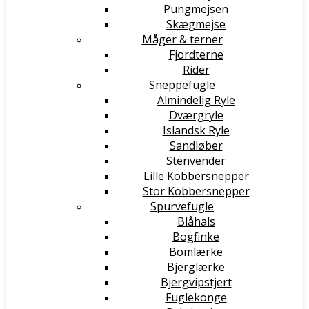
Pungmejsen
Skægmejse
Måger & terner
Fjordterne
Rider
Sneppefugle
Almindelig Ryle
Dværgryle
Islandsk Ryle
Sandløber
Stenvender
Lille Kobbersnepper
Stor Kobbersnepper
Spurvefugle
Blåhals
Bogfinke
Bomlærke
Bjerglærke
Bjergvipstjert
Fuglekonge