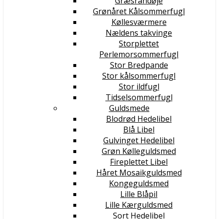
Græsrandøje
Grønåret Kålsommerfugl
Køllesværmere
Nældens takvinge
Storplettet
Perlemorsommerfugl
Stor Bredpande
Stor kålsommerfugl
Stor ildfugl
Tidselsommerfugl
Guldsmede
Blodrød Hedelibel
Blå Libel
Gulvinget Hedelibel
Grøn Kølleguldsmed
Fireplettet Libel
Håret Mosaikguldsmed
Kongeguldsmed
Lille Blåpil
Lille Kærguldsmed
Sort Hedelibel