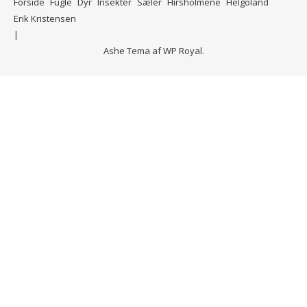
Forside
Fugle
Dyr
Insekter
Sæler
Hirsholmene
Helgoland
Erik Kristensen
Ashe Tema af
WP Royal
.