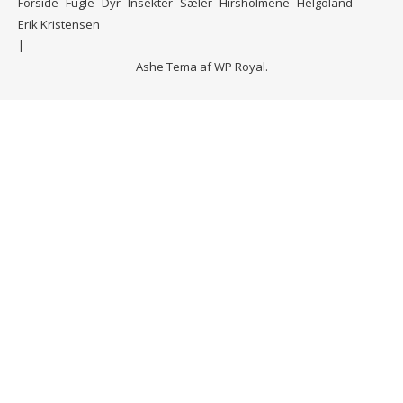
Forside
Fugle
Dyr
Insekter
Sæler
Hirsholmene
Helgoland
Erik Kristensen
Ashe Tema af
WP Royal
.