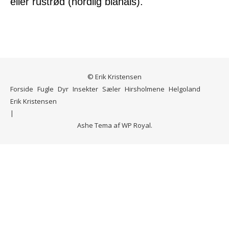
eller rustrød (nordlig blåhals).
© Erik Kristensen
Forside
Fugle
Dyr
Insekter
Sæler
Hirsholmene
Helgoland
Erik Kristensen
Ashe Tema af
WP Royal
.